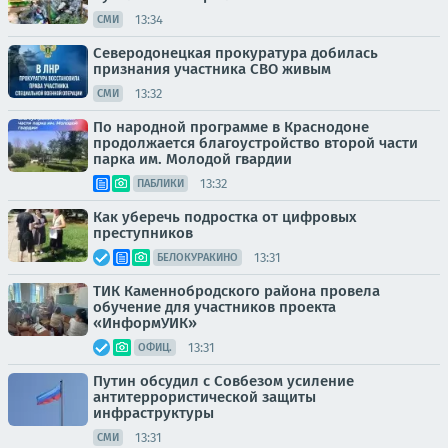
13:34
СМИ
Северодонецкая прокуратура добилась
признания участника СВО живым
13:32
СМИ
По народной программе в Краснодоне
продолжается благоустройство второй части
парка им. Молодой гвардии
13:32
ПАБЛИКИ
Как уберечь подростка от цифровых
преступников
13:31
БЕЛОКУРАКИНО
ТИК Каменнобродского района провела
обучение для участников проекта
«ИнформУИК»
13:31
ОФИЦ.
Путин обсудил с Совбезом усиление
антитеррористической защиты
инфраструктуры
13:31
СМИ