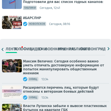
Подготовили для вас список годных каналов:
Сегодня, 12:41
ПАБЛИКИ
#БАРСЛНР
Сегодня, 08:16
НОВОПСКОВ
ЛЕНТА
ТОП
ОФИЦ.
ВИДЕО
СМИ
ВОЕНКОРЫ
МНЕНИЯ
ПАБЛИКИ
ФОТО
ЛОНГРИДЫ
Максим Величко: Сегодня особенно важно
уметь отличать достоверную информацию от
попыток манипулировать общественным
мнением
13:34
ОФИЦ.
Расширяется перечень лиц, которые будут
отнесены к ветеранам боевых действий
13:34
ОФИЦ.
Власти Луганска забыли о вывозе пластиковых
бутылок на квартале ГБК