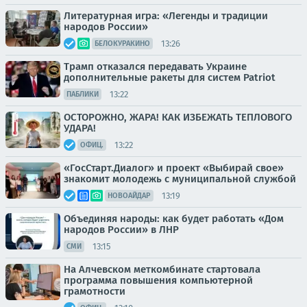
Литературная игра: «Легенды и традиции
народов России»
13:26
БЕЛОКУРАКИНО
Трамп отказался передавать Украине
дополнительные ракеты для систем Patriot
13:22
ПАБЛИКИ
ОСТОРОЖНО, ЖАРА! КАК ИЗБЕЖАТЬ ТЕПЛОВОГО
УДАРА!
13:22
ОФИЦ.
«ГосСтарт.Диалог» и проект «Выбирай свое»
знакомит молодежь с муниципальной службой
13:19
НОВОАЙДАР
Объединяя народы: как будет работать «Дом
народов России» в ЛНР
13:15
СМИ
На Алчевском меткомбинате стартовала
программа повышения компьютерной
грамотности