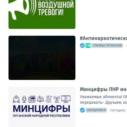
#Антинаркотическ
СТАНИЦА ЛУГАНСКАЯ
Минцифры ЛНР инф
Уважаемые абоненты! Об
передавать:- Друзьям, ко
Сегодня, 
СВЕРДЛОВСК