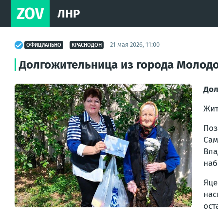
ZOV
ЛНР
21 мая 2026, 11:00
ОФИЦИАЛЬНО
КРАСНОДОН
Долгожительница из города Молодо
Дол
Жит
Поз
Сам
Вла
наб
Яце
нас
ост