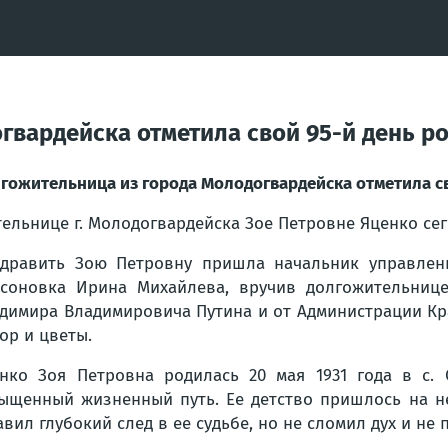
гвардейска отметила свой 95-й день р
гожительница из города Молодогвардейска отметила с
ельнице г. Молодогвардейска Зое Петровне Яценко сег
дравить Зою Петровну пришла начальник управлени
соновка Ирина Михайлева, вручив долгожительнице
димира Владимировича Путина и от Администрации Кр
ор и цветы.
нко Зоя Петровна родилась 20 мая 1931 года в с. 
ыщенный жизненный путь. Ее детство пришлось на не
авил глубокий след в ее судьбе, но не сломил дух и не