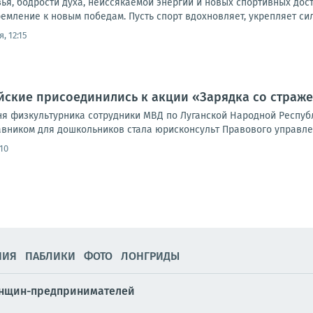
ья, бодрости духа, неиссякаемой энергии и новых спортивных дос
ремление к новым победам. Пусть спорт вдохновляет, укрепляет силу
, 12:15
йские присоединились к акции «Зарядка со страж
ня физкультурника сотрудники МВД по Луганской Народной Респуб
авником для дошкольников стала юрисконсульт Правового управлен
:10
НИЯ
ПАБЛИКИ
ФОТО
ЛОНГРИДЫ
енщин-предпринимателей