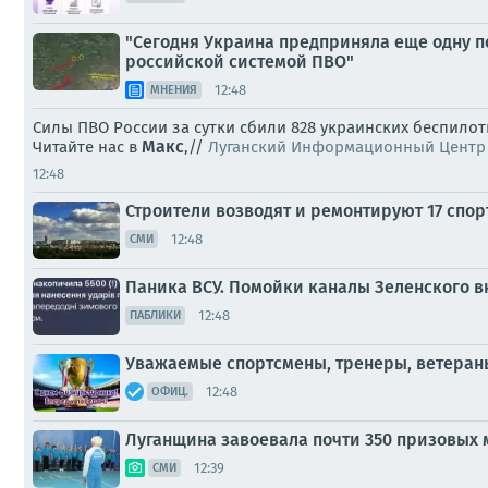
"Сегодня Украина предприняла еще одну по
российской системой ПВО"
12:48
МНЕНИЯ
Силы ПВО России за сутки сбили 828 украинских беспило
Макс
Читайте нас в
,//
Луганский Информационный Центр
12:48
Строители возводят и ремонтируют 17 спо
12:48
СМИ
Паника ВСУ. Помойки каналы Зеленского в
12:48
ПАБЛИКИ
Уважаемые спортсмены, тренеры, ветеран
12:48
ОФИЦ.
Луганщина завоевала почти 350 призовых 
12:39
СМИ