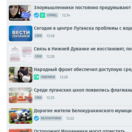
Злоумышленники постоянно придумывают 
12:34
ОФИЦ.
Сегодня в центре Луганска проблемы с вод
12:28
СМИ
Связь в Нижней Дуванке не восстановят, п
12:28
СМИ
Народный фронт обеспечил доступную сре
12:28
ПАБЛИКИ
Среди луганских школ появились флагман
12:25
СМИ
Дорогие жители Белокуракинского муницип
12:22
БЕЛОКУРИНО
Осторожно! Мошенники могут отомстить