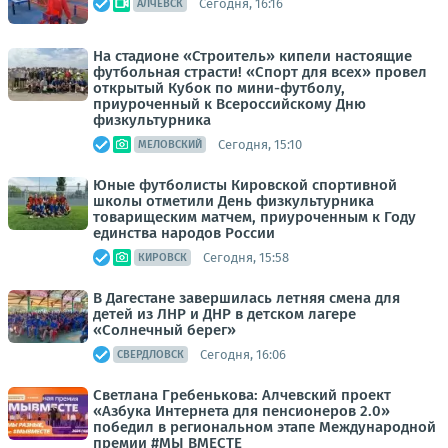
Сегодня, 16:16
АЛЧЕВСК
На стадионе «Строитель» кипели настоящие
футбольная страсти! «Спорт для всех» провел
открытый Кубок по мини-футболу,
приуроченный к Всероссийскому Дню
физкультурника
Сегодня, 15:10
МЕЛОВСКИЙ
Юные футболисты Кировской спортивной
школы отметили День физкультурника
товарищеским матчем, приуроченным к Году
единства народов России
Сегодня, 15:58
КИРОВСК
В Дагестане завершилась летняя смена для
детей из ЛНР и ДНР в детском лагере
«Солнечный берег»
Сегодня, 16:06
СВЕРДЛОВСК
Светлана Гребенькова: Алчевский проект
«Азбука Интернета для пенсионеров 2.0»
победил в региональном этапе Международной
премии #МЫ ВМЕСТЕ