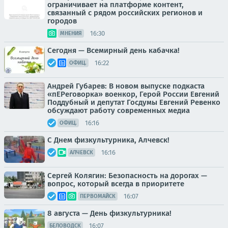
ограничивает на платформе контент,
связанный с рядом российских регионов и
городов
16:30
МНЕНИЯ
Сегодня — Всемирный день кабачка!
16:22
ОФИЦ.
Андрей Губарев: В новом выпуске подкаста
«пЕРеговорка» военкор, Герой России Евгений
Поддубный и депутат Госдумы Евгений Ревенко
обсуждают работу современных медиа
16:16
ОФИЦ.
С Днем физкультурника, Алчевск!
16:16
АЛЧЕВСК
Сергей Колягин: Безопасность на дорогах —
вопрос, который всегда в приоритете
16:07
ПЕРВОМАЙСК
8 августа — День физкультурника!
16:07
БЕЛОВОДСК