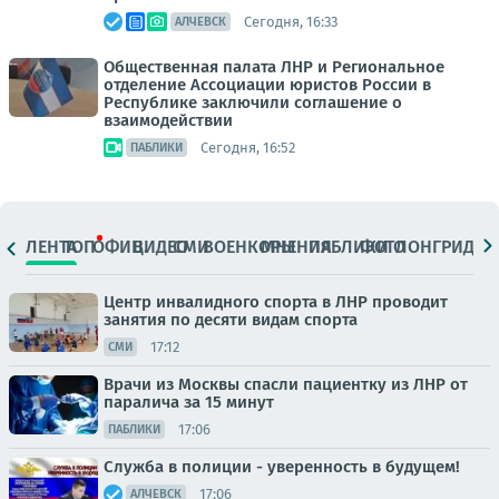
Сегодня, 16:33
АЛЧЕВСК
Общественная палата ЛНР и Региональное
отделение Ассоциации юристов России в
Республике заключили соглашение о
взаимодействии
Сегодня, 16:52
ПАБЛИКИ
ЛЕНТА
ТОП
ОФИЦ.
ВИДЕО
СМИ
ВОЕНКОРЫ
МНЕНИЯ
ПАБЛИКИ
ФОТО
ЛОНГРИДЫ
Центр инвалидного спорта в ЛНР проводит
занятия по десяти видам спорта
17:12
СМИ
Врачи из Москвы спасли пациентку из ЛНР от
паралича за 15 минут
17:06
ПАБЛИКИ
Служба в полиции - уверенность в будущем!
17:06
АЛЧЕВСК