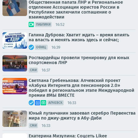
Общественная палата ЛНР и Региональное
отделение Ассоциации юристов России в
Республике заключили соглашение о
взаимодействии
16:52
ПАБЛИКИ
Галина Дуброва: Хватит ждать – время влиять
на власть и менять жизнь здесь и сейчас;
16:39
ОФИЦ.
Росгвардейцы провели тренировку для юных
спортсменов ЛНР
16:37
СМИ
Светлана Гребенькова: Алчевский проект
«Азбука Интернета для пенсионеров 2.0»
победил в региональном этапе Международной
премии #МЫ ВМЕСТЕ
16:33
АЛЧЕВСК
Юный луганчанин завоевал серебро Первенства
мира по джиу-джитсу в Абу-Даби
16:33
СМИ
Екатерина Мизулина: Соцсеть Likee