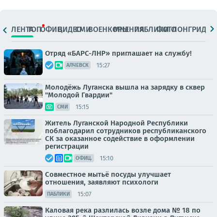
ЛЕНТА
ТОП
ОФИЦ.
ВИДЕО
СМИ
ВОЕНКОРЫ
МНЕНИЯ
ПАБЛИКИ
ФОТО
ЛОНГРИДЫ
Отряд «БАРС-ЛНР» приглашает на службу!
15:27
АЛЧЕВСК
Молодёжь Луганска вышла на зарядку в сквер
"Молодой Гвардии"
15:15
СМИ
Житель Луганской Народной Республики
поблагодарил сотрудников республиканского
СК за оказанное содействие в оформлении
регистрации
15:10
ОФИЦ.
Совместное мытьё посуды улучшает
отношения, заявляют психологи
15:07
ПАБЛИКИ
Каловая река разлилась возле дома № 18 по