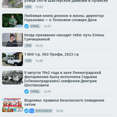
улице 395-й Шахтерской Дивизии в Луганске
15:03
СМИ
Любимая книга длиною в жизнь: директор
Горьковки — о Толковом словаре Даля
14:57
ОФИЦ.
Когда призвание находит тебя: путь Елены
Гречишкиной
14:42
СМИ
1 600 т.р. УАЗ Профи, 2023 г.в
14:28
СМИ
9 августа 1942 года в зале Ленинградской
филармонии была исполнена Седьмая
(«Ленинградская») симфония Дмитрия
Шостаковича
14:19
ОФИЦ.
Водоемы: правила безопасного поведения
летом
14:16
КРАСНОДОН