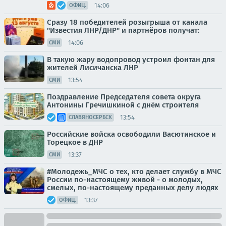
14:06
ОФИЦ.
Сразу 18 победителей розыгрыша от канала
"Известия ЛНР/ДНР" и партнёров получат:
14:06
СМИ
В такую жару водопровод устроил фонтан для
жителей Лисичанска ЛНР
13:54
СМИ
Поздравление Председателя совета округа
Антонины Гречишкиной с днём строителя
13:54
СЛАВЯНОСЕРБСК
Российские войска освободили Васютинское и
Торецкое в ДНР
13:37
СМИ
#Молодежь_МЧС о тех, кто делает службу в МЧС
России по-настоящему живой - о молодых,
смелых, по-настоящему преданных делу людях
13:37
ОФИЦ.