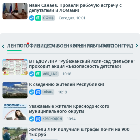
Иван Санаев: Провели рабочую встречу с
депутатами и ЛОМами!
Сегодня, 10:01
ОФИЦ.
ЛЕНТА
ТОП
ОФИЦ.
ВИДЕО
СМИ
ВОЕНКОРЫ
МНЕНИЯ
ПАБЛИКИ
ФОТО
ЛОНГРИДЫ
В ГБДОУ ЛНР "Рубежанский ясли-сад "Дельфин"
проходит акция «Безопасность детства»!
10:18
AGR_LNR
К сведению жителей Республики!
10:18
ОФИЦ.
Уважаемые жители Краснодонского
муниципального округа!
10:14
КРАСНОДОН
Жители ЛНР получили штрафы почти на 900
тыс руб