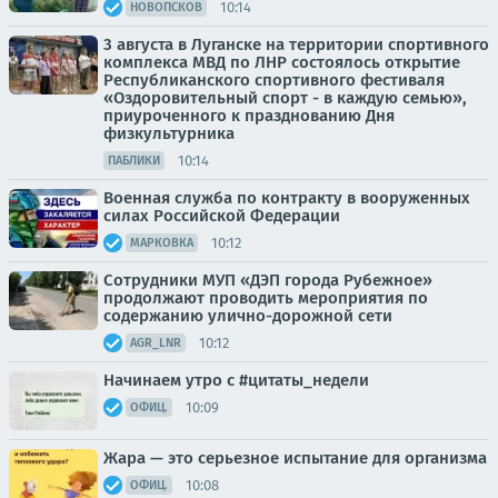
10:14
НОВОПСКОВ
3 августа в Луганске на территории спортивного
комплекса МВД по ЛНР состоялось открытие
Республиканского спортивного фестиваля
«Оздоровительный спорт - в каждую семью»,
приуроченного к празднованию Дня
физкультурника
10:14
ПАБЛИКИ
Военная служба по контракту в вооруженных
силах Российской Федерации
10:12
МАРКОВКА
Сотрудники МУП «ДЭП города Рубежное»
продолжают проводить мероприятия по
содержанию улично-дорожной сети
10:12
AGR_LNR
Начинаем утро с #цитаты_недели
10:09
ОФИЦ.
Жара — это серьезное испытание для организма
10:08
ОФИЦ.