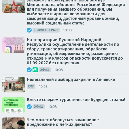
Уважаемый абитуриент!. Выбирая вуз
Министерства обороны Российской Федерации
для получения высшего образования, Вы
выбираете широкие возможности для
самореализации, достойный уровень жизни,
высокий социальный статус
10:08
СЛАВЯНОСЕРБСК
На территории Луганской Народной
Республики осуществление деятельности по
сбору, транспортированию, обработке,
утилизации, обезвреживанию, размещению
отходов I-IV классов опасности допускается до
01.09.2027 без получения...
10:08
ОФИЦ.
Нелегальный ломбард закрыли в Алчевске
10:08
СМИ
Вместе создаём туристическое будущее страны!
10:08
ОФИЦ.
Чем может обернуться заманчивое
предложение о легких деньгах?