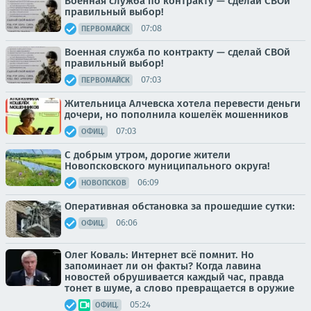
Военная служба по контракту — сделай СВОй
правильный выбор!
07:08
ПЕРВОМАЙСК
Военная служба по контракту — сделай СВОй
правильный выбор!
07:03
ПЕРВОМАЙСК
Жительница Алчевска хотела перевести деньги
дочери, но пополнила кошелёк мошенников
07:03
ОФИЦ.
С добрым утром, дорогие жители
Новопсковского муниципального округа!
06:09
НОВОПСКОВ
Оперативная обстановка за прошедшие сутки:
06:06
ОФИЦ.
Олег Коваль: Интернет всё помнит. Но
запоминает ли он факты? Когда лавина
новостей обрушивается каждый час, правда
тонет в шуме, а слово превращается в оружие
05:24
ОФИЦ.