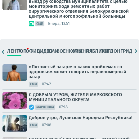
выезд руководства муниципалитета с целью
мониторинга хода ремонтных работ
хирургического отделения Белокуракинской
центральной многопрофильной больницы
Вчера, 13:51
СМИ
ЛЕНТА
ТОП
ОФИЦ.
ВИДЕО
СМИ
ВОЕНКОРЫ
МНЕНИЯ
ПАБЛИКИ
ФОТО
ЛОНГРИДЫ
«Пятнистый загар»: о каких проблемах со
здоровьем может говорить неравномерный
загар
07:42
СМИ
С ДОБРЫМ УТРОМ, ЖИТЕЛИ МАРКОВСКОГО
МУНИЦИПАЛЬНОГО ОКРУГА!
07:18
МАРКОВКА
Доброе утро, Луганская Народная Республика!
07:08
СМИ