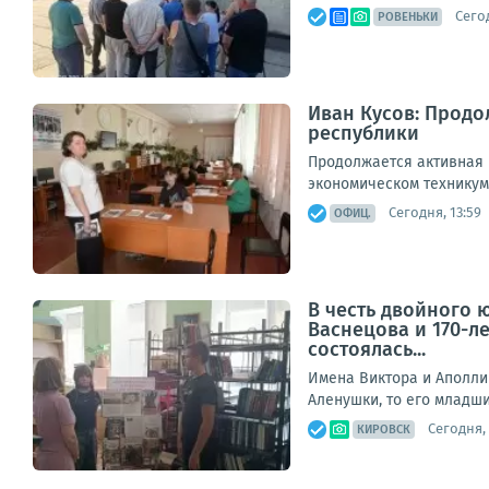
Сегод
РОВЕНЬКИ
Иван Кусов: Прод
республики
Продолжается активная
экономическом техникум
Сегодня, 13:59
ОФИЦ.
В честь двойного 
Васнецова и 170-л
состоялась...
Имена Виктора и Аполли
Аленушки, то его младши
Сегодня, 
КИРОВСК