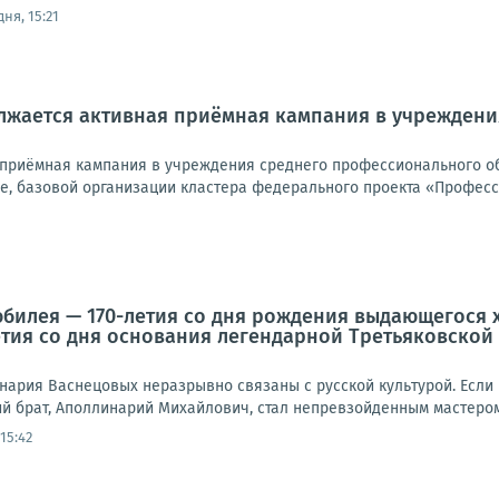
ня, 15:21
олжается активная приёмная кампания в учрежден
 приёмная кампания в учреждения среднего профессионального о
е, базовой организации кластера федерального проекта «Професс
юбилея — 170-летия со дня рождения выдающегос
етия со дня основания легендарной Третьяковской 
нария Васнецовых неразрывно связаны с русской культурой. Если
й брат, Аполлинарий Михайлович, стал непревзойденным мастером 
15:42