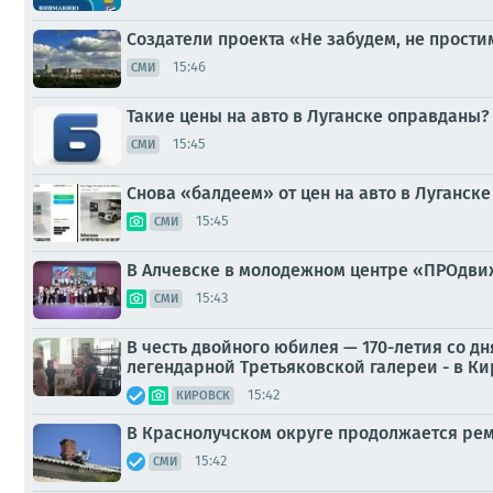
Создатели проекта «Не забудем, не прости
15:46
СМИ
Такие цены на авто в Луганске оправданы?
15:45
СМИ
Снова «балдеем» от цен на авто в Луганске
15:45
СМИ
В Алчевске в молодежном центре «ПРОдви
15:43
СМИ
В честь двойного юбилея — 170-летия со 
легендарной Третьяковской галереи - в Ки
15:42
КИРОВСК
В Краснолучском округе продолжается ре
15:42
СМИ