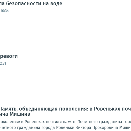
а безопасности на воде
10:34
тревоги
2:31
Память, объединяющая поколения: в Ровеньках по
вича Мишина
околения: в Ровеньках почтили память Почётного гражданина го
очётного гражданина города Ровеньки Виктора Прохоровича Мишина