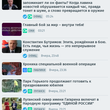
запоминает ли он факты? Когда лавина
новостей обрушивается каждый час, правда
тонет в шуме, а слово превращается в оружие
05:24
ОФИЦ.
Главный бой за мир – внутри тебя!
03:21
СМИ
Константин Бутримов: Элита, рождённая в бою.
Есть люди, чья жизнь — это непрерывное
служение
Вчера, 23:48
ОФИЦ.
Хроника специальной военной операции
Вчера, 23:36
ПАБЛИКИ
Парк Горького продолжают готовить к
празднованию юбилея
Вчера, 23:21
ЛУГАНСК
Луганский сквер имени Гагарина включат в
Народную программу "ЕДИНОЙ РОССИИ"
Вчера, 23:21
ЛУГАНСК