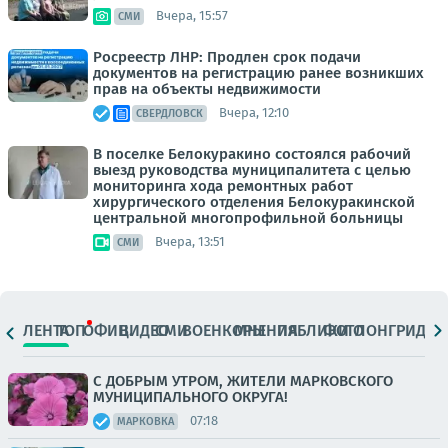
Вчера, 15:57
СМИ
Росреестр ЛНР: Продлен срок подачи
документов на регистрацию ранее возникших
прав на объекты недвижимости
Вчера, 12:10
СВЕРДЛОВСК
В поселке Белокуракино состоялся рабочий
выезд руководства муниципалитета с целью
мониторинга хода ремонтных работ
хирургического отделения Белокуракинской
центральной многопрофильной больницы
Вчера, 13:51
СМИ
ЛЕНТА
ТОП
ОФИЦ.
ВИДЕО
СМИ
ВОЕНКОРЫ
МНЕНИЯ
ПАБЛИКИ
ФОТО
ЛОНГРИДЫ
С ДОБРЫМ УТРОМ, ЖИТЕЛИ МАРКОВСКОГО
МУНИЦИПАЛЬНОГО ОКРУГА!
07:18
МАРКОВКА