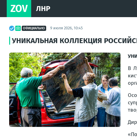
ZOV
ЛНР
9 июля 2026, 10:45
ОФИЦИАЛЬНО
УНИКАЛЬНАЯ КОЛЛЕКЦИЯ РОССИЙСК
УНИ
В Л
кис
орг
Осо
суп
тво
Дир
«По