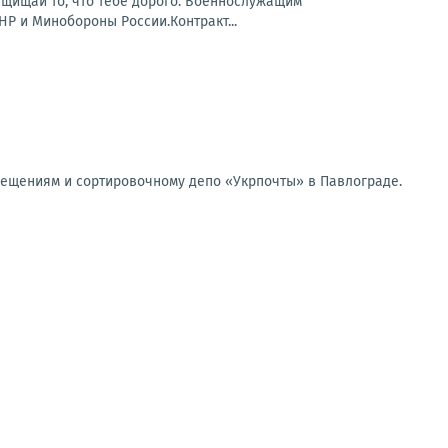
 Защищай то, что тебе дорого. Военнослужащим
Р и Минобороны России.Контракт...
мещениям и сортировочному депо «Укрпочты» в Павлограде.