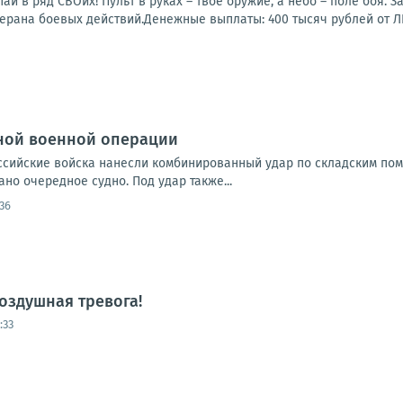
пай в ряд СВОих! Пульт в руках – твоё оружие, а небо – поле боя.
ерана боевых действий.Денежные выплаты: 400 тысяч рублей от ЛН
ной военной операции
Российские войска нанесли комбинированный удар по складским по
но очередное судно. Под удар также...
:36
оздушная тревога!
:33