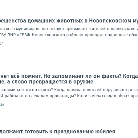
 бешенства домашних животных в Новопсковском м
вского муниципального округа призывает жителей проявить макс
ГБУ ЛНР «СББЖ Новопсковского района» проводят подворные обхо
07
рнет всё помнит. Но запоминает ли он факты? Когд
ме, а слово превращается в оружие
 запоминает ли он факты? Когда лавина новостей обрушивается ка
 работают по лекалам пропаганды? Кто и зачем создал образ врага
:24
одолжают готовить к празднованию юбилея