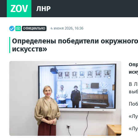
ZOV
ЛНР
4 июня 2026, 16:36
ОФИЦИАЛЬНО
Определены победители окружного
искусств»
Опр
иск
В Л
выб
Поб
«Лу
«Лу