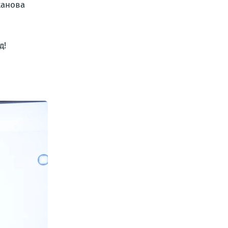
ханова
д!