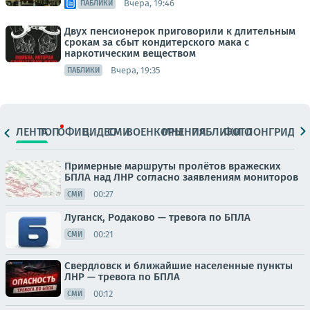
Вчера, 19:46
ПАБЛИКИ
Двух пенсионерок приговорили к длительным
срокам за сбыт кондитерского мака с
наркотическим веществом
Вчера, 19:35
ПАБЛИКИ
ЛЕНТА
ТОП
ОФИЦ.
ВИДЕО
СМИ
ВОЕНКОРЫ
МНЕНИЯ
ПАБЛИКИ
ФОТО
ЛОНГРИДЫ
Примерные маршруты пролётов вражеских
БПЛА над ЛНР согласно заявлениям мониторов
00:27
СМИ
Луганск, Родаково — тревога по БПЛА
00:21
СМИ
Свердловск и ближайшие населенные пункты
ЛНР — тревога по БПЛА
00:12
СМИ