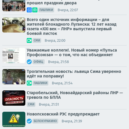
прошел праздник двора
Вчера, 22:07
ПАБЛИКИ
Всего один источник информации – для
жителей блокадного Луганска: 12 лет назад
газета «XXI век – ЛНР» выпустила первый
боевой листок
Вчера, 22:00
СМИ
Уважаемые коллеги!. Новый номер «Пульса
Профсоюза» — о том, что нас объединяет
Вчера, 21:58
ОФИЦ.
Трогательная новость: львица Сима уверенно
идёт на поправку!
Вчера, 21:54
ПАБЛИКИ
Старобельский, Новоайдарский районы ЛНР —
тревога по БПЛА
Вчера, 21:51
СМИ
Новопсковский РЭС предупреждает
Вчера, 21:39
БЕЛОКУРАКИНО